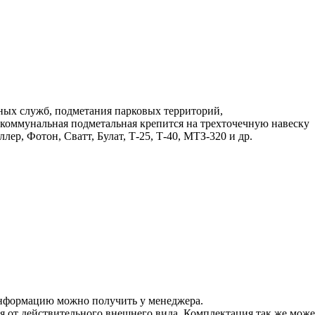
ных служб, подметания парковых территорий,
 коммунальная подметальная крепится на трехточечную навеску
ер, Фотон, Сватт, Булат, Т-25, Т-40, МТЗ-320 и др.
информацию можно получить у менеджера.
ся от действительного внешнего вида. Комплектация так же мож