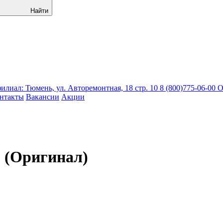
Найти
лиал: Тюмень, ул. Авторемонтная, 18 стр. 10
8 (800)775-06-00
О
нтакты
Вакансии
Акции
1 (Оригинал)