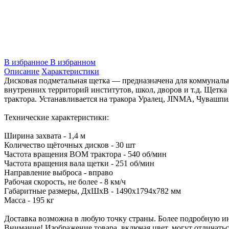
В избранное
В избранном
Описание
Характеристики
Дисковая подметальная щетка — предназначена для коммуналь
внутренних территорий институтов, школ, дворов и т.д. Щетка
трактора. Устанавливается на тракора Уралец, JINMA, Чувашпилл
Технические характеристики:
Ширина захвата - 1,4 м
Количество щёточных дисков - 30 шт
Частота вращения ВОМ трактора - 540 об/мин
Частота вращения вала щетки - 251 об/мин
Направление выброса - вправо
Рабочая скорость, не более - 8 км/ч
Габаритные размеры, ДхШхВ - 1490х1794х782 мм
Масса - 195 кг
Доставка возможна в любую точку страны. Более подробную 
Внимание! Изображение товара, включая цвет, могут отличать