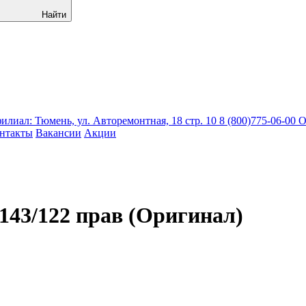
Найти
лиал: Тюмень, ул. Авторемонтная, 18 стр. 10
8 (800)775-06-00
О
нтакты
Вакансии
Акции
143/122 прав (Оригинал)