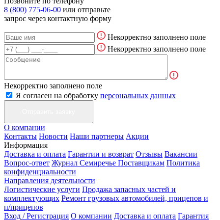
Позвоните по телефону
8 (800) 775-06-00
или отправьте
запрос через контактную форму
Некорректно заполнено поле
Некорректно заполнено поле
Некорректно заполнено поле
Я согласен на обработку
персональных данных
О компании
Контакты
Новости
Наши партнеры
Акции
Информация
Доставка и оплата
Гарантии и возврат
Отзывы
Вакансии
Вопрос-ответ
Журнал Семиречье
Поставщикам
Политика
конфиденциальности
Направления деятельности
Логистические услуги
Продажа запасных частей и
комплектующих
Ремонт грузовых автомобилей, прицепов и
п/прицепов
Вход / Регистрация
О компании
Доставка и оплата
Гарантия