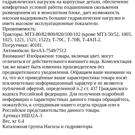
гидравлических нагрузок на корпусные детали, обеспечение
комфортных условий работы подшипников скольжения
размещением их в монолитном блоке, дает возможность
насосам выдерживать большие гидравлические нагрузки и
иметь высокие эксплуатационные показатели.
Применяемость:
Тракторы: МТЗ-80/82/800/820/100/102 (кроме МТЗ-50/52, 1005,
1025, 1221, 1521, 1522); Т-70С, Т-70В, Т-4АП-2.
Погрузчики: 40181.
Автомобили: БелАЗ-7549/7512
Внимание! Изображение товара, включая цвет, могут
отличаться от действительного внешнего вида. Комплектация
так же может быть изменена производителем без
предварительного уведомления. Обращаем ваше внимание на
то, что все приведённые выше характеристики товара носят
исключительно информационный характер и не являются
публичной офертой, определенной п.2 ст. 437 Гражданского
кодекса Российской федерации. Для получения подробной
информации о характеристиках данного товара обращайтесь,
пожалуйста, к сотрудникам нашего отдела продаж или в
Российское представительство данного товара.
Артикул
НШ32А-3
Вес, кг
6.4
Каталожная группа
Насосы и гидромоторы