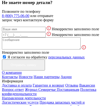
Не знаете номер детали?
Позвоните по телефону
8 (800) 775-06-00
или отправьте
запрос через контактную форму
Некорректно заполнено поле
Некорректно заполнено поле
Некорректно заполнено поле
Я согласен на обработку
персональных данных
О компании
Контакты
Новости
Наши партнеры
Акции
Информация
Доставка и оплата
Гарантии и возврат
Отзывы
Вакансии
Вопрос-ответ
Журнал Семиречье
Поставщикам
Политика
конфиденциальности
Направления деятельности
Логистические услуги
Продажа запасных частей и